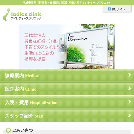
地域密着型【野田市・春日部市周辺】産婦人科アイレディースクリニック
PCサイト
診療案内
Medical
医院案内
Clinic
入院・費用
Hospitalization
スタッフ紹介
Staff
ごあいさつ